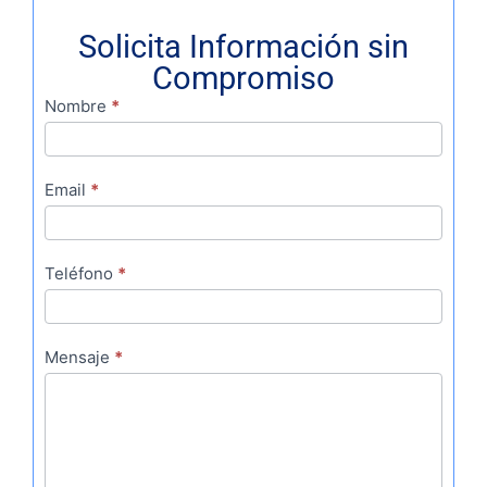
Solicita Información sin
Compromiso
Contacto
Nombre
*
SEO
10
Email
*
Teléfono
*
Mensaje
*